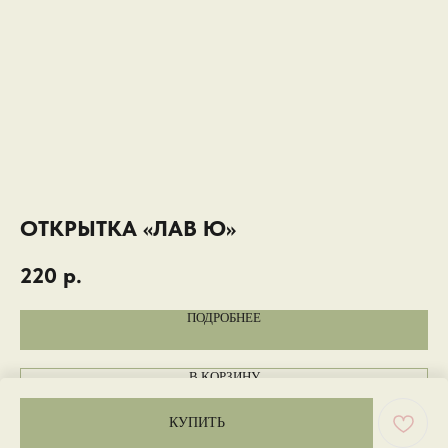
ОТКРЫТКА «ЛАВ Ю»
О
220
р.
2
ПОДРОБНЕЕ
В КОРЗИНУ
КУПИТЬ